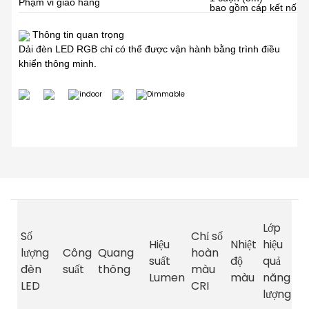
Phạm vi giao hàng
bao gồm cáp kết nối 2
Thông tin quan trọng
Dải đèn LED RGB chỉ có thể được vận hành bằng trình điều
khiển thông minh.
tố
Lớp
ch
Số
Chỉ số
Hiệu
Nhiệt
hiệu
dà
lượng
Công
Quang
hoàn
suất
độ
quả
ru
đèn
suất
thông
màu
Lumen
màu
năng
b
LED
CRI
lượng
(t