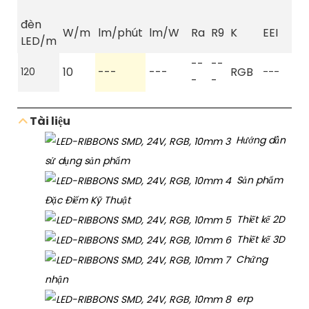
q
đèn
W/m
lm/phút
lm/W
Ra
R9
K
EEI
tô
LED/m
--
--
10
---
---
RGB
10
120
---
-
-
Tài liệu
Hướng dẫn
sử dụng sản phẩm
Sản phẩm
Đặc Điểm Kỹ Thuật
Thiết kế 2D
Thiết kế 3D
Chứng
nhận
erp