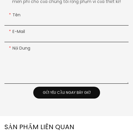
miễn phí cho của chúng tôi rộng phạm vi của thiết kế!
Tên
E-Mail
Nội Dung
GỬI YÊU CẦU NGAY BÂY GIỜ
SẢN PHẨM LIÊN QUAN