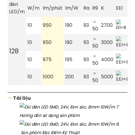
đèn
W/m
lm/phút
lm/W
Ra
R9
K
EEI
t
LED/m
＞
10
950
190
93
2700
8
50
＞
10
950
190
93
3000
8
50
128
＞
10
975
195
93
4000
8
50
＞
10
1000
200
93
5000
8
50
Tài liệu
Hướng dẫn sử dụng sản phẩm
Sản phẩm Đặc Điểm Kỹ Thuật