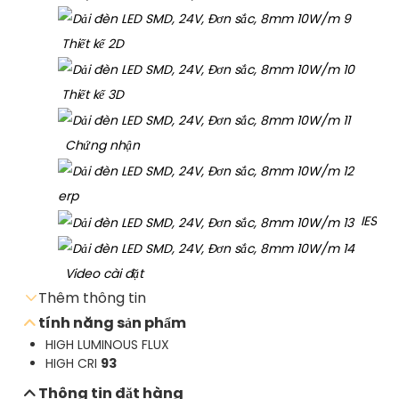
Thiết kế 2D
Thiết kế 3D
Chứng nhận
erp
IES
Video cài đặt
Thêm thông tin
tính năng sản phẩm
HIGH LUMINOUS FLUX
Gửi email yêu cầu
HIGH CRI
93
Tải xuống bảng dữ liệu
Thông tin đặt hàng