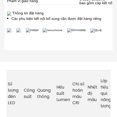
Phạm vi giao hàng
bao gồm cáp kết nối 2
Thông tin đặt hàng
Các phụ kiện kết nối bổ sung cần được đặt hàng riêng
t
Lớp
c
Số
Chỉ số
Hiệu
Nhiệt
hiệu
d
lượng
Công
Quang
hoàn
suất
độ
quả
r
đèn
suất
thông
màu
Lumen
màu
năng
LED
CRI
lượng
(
q