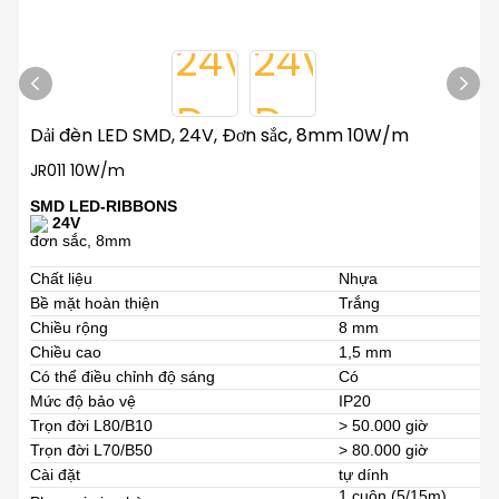
Dải đèn LED SMD, 24V, Đơn sắc, 8mm 10W/m
JR011 10W/m
SMD LED-RIBBONS
24V
đơn sắc, 8mm
Chất liệu
Nhựa
Bề mặt hoàn thiện
Trắng
Chiều rộng
8 mm
Chiều cao
1,5 mm
Có thể điều chỉnh độ sáng
Có
Mức độ bảo vệ
IP20
Trọn đời L80/B10
> 50.000 giờ
Trọn đời L70/B50
> 80.000 giờ
Cài đặt
tự dính
1 cuộn (5/15m)