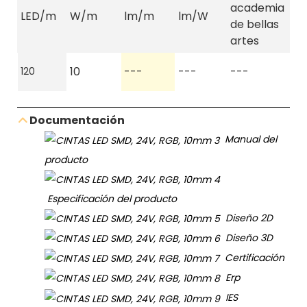
academia
LED/m
W/m
lm/m
lm/W
R9
de bellas
artes
--
10
---
---
---
120
-
Documentación
Manual del
producto
Especificación del producto
Diseño 2D
Diseño 3D
Certificación
Erp
IES