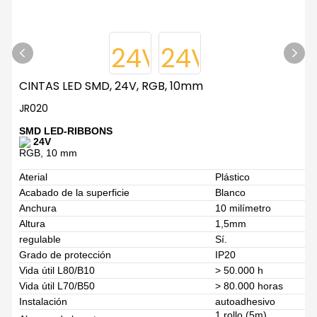
CINTAS LED SMD, 24V, RGB, 10mm
JR020
SMD LED-RIBBONS
24V
RGB, 10 mm
Aterial
Plástico
Acabado de la superficie
Blanco
Anchura
10 milímetro
Altura
1,5mm
regulable
Sí.
Grado de protección
IP20
Vida útil L80/B10
> 50.000 h
Vida útil L70/B50
> 80.000 horas
Instalación
autoadhesivo
1 rollo (5m)