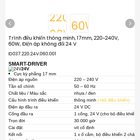
Trình điều khiển thông minh, 17mm, 220~240V,
60W, Điện áp không đổi 24 V
ID037.220.24V.060.001
SMART-DRIVER
24V
Cực kỳ phẳng 17 mm
Điện áp nguồn
220 – 240 V
Tần số chính
50 – 60 Hz
Chất liệu / Màu sắc
nhựa / đen
Cấu hình trình điều khiển
thông minh
(+bộ điều khiển)
Điện áp đầu ra
24 V DC
Cổng đầu ra
1 cổng, 24 V (cho bộ điều khiển)
Trọn đời
30.000 giờ
Cài đặt
vít cố định
Kết nối
1 x ổ cắm, bộ điều khiển 2 chân