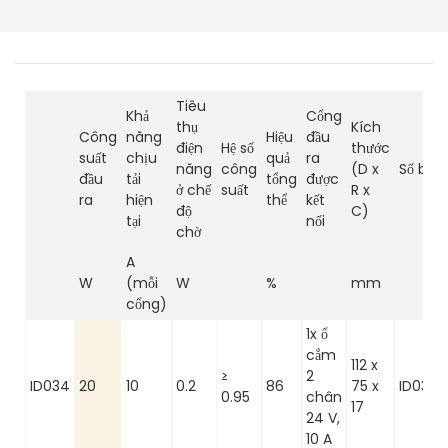
Tiêu
Khả
Cổng
thụ
Kích
Công
năng
Hiệu
đầu
điện
Hệ số
thước
suất
chịu
quả
ra
năng
công
(D x
Số bài v
đầu
tải
tổng
được
ở chế
suất
R x
ra
hiện
thể
kết
độ
C)
tại
nối
chờ
A
W
(mỗi
W
%
mm
cổng)
1x ổ
cắm
112 x
≥
2
ID034
20
10
0.2
86
75 x
ID034.
0.95
chân
17
24 V,
10 A