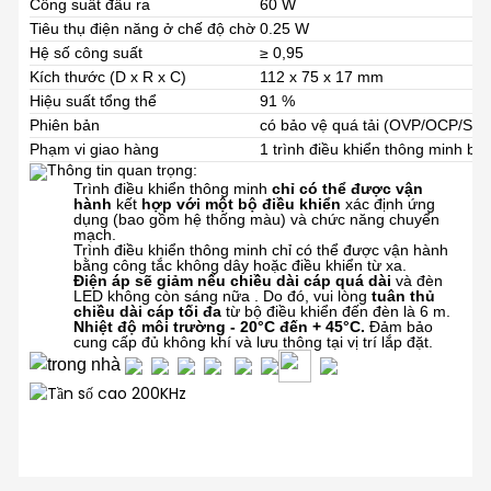
Công suất đầu ra
60 W
Tiêu thụ điện năng ở chế độ chờ
0.25 W
Hệ số công suất
≥ 0,95
Kích thước (D x R x C)
112 x 75 x 17 mm
Hiệu suất tổng thể
91 %
Phiên bản
có bảo vệ quá tải (OVP/OCP/SC
Phạm vi giao hàng
1 trình điều khiển thông minh ba
Thông tin quan trọng:
Trình điều khiển thông minh
chỉ có thể được vận
hành
kết
hợp với một bộ điều khiển
xác định ứng
dụng (bao gồm hệ thống màu)
và chức năng chuyển
mạch.
Trình điều khiển thông minh chỉ có thể được vận hành
bằng
công tắc không dây hoặc
điều khiển từ xa.
Điện áp sẽ giảm nếu chiều dài cáp
quá dài
và đèn
LED không còn sáng nữa
. Do đó, vui lòng
tuân thủ
chiều dài cáp tối đa
từ bộ điều khiển đến
đèn là 6 m.
Nhiệt độ môi trường - 20°C đến + 45°C.
Đảm bảo
cung cấp đủ không khí và lưu thông
tại vị trí lắp đặt.