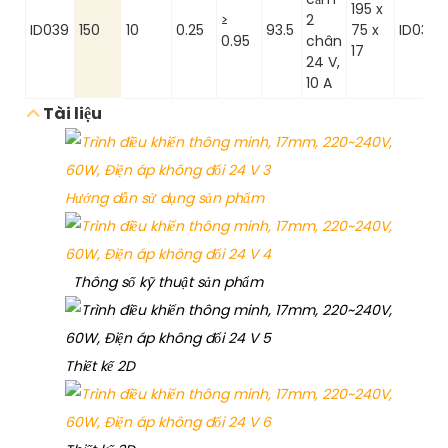
195 x
≥
2
ID039
150
10
0.25
93.5
75 x
ID039.2
0.95
chân
17
24 V,
10 A
Tài liệu
Hướng dẫn sử dụng sản phẩm
Thông số kỹ thuật sản phẩm
Thiết kế 2D