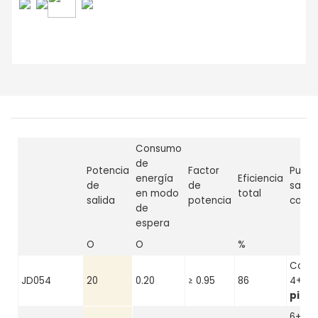
Consumo
de
Potencia
Factor
Puert
energía
Eficiencia
de
de
salida
en modo
total
salida
potencia
cone
de
espera
O
O
%
Cone
JD054
20
0.20
≥ 0.95
86
4+2
d
pines
6+2