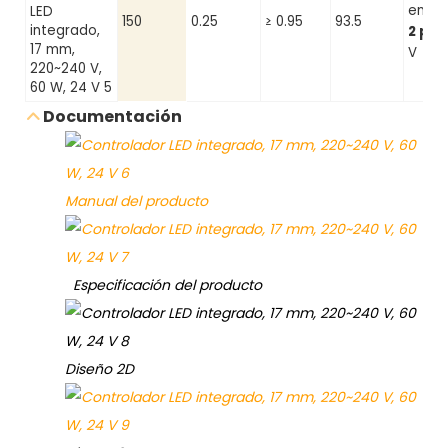
ench
150
0.25
≥ 0.95
93.5
2 pin
V
Documentación
Manual del producto
Especificación del producto
Diseño 2D