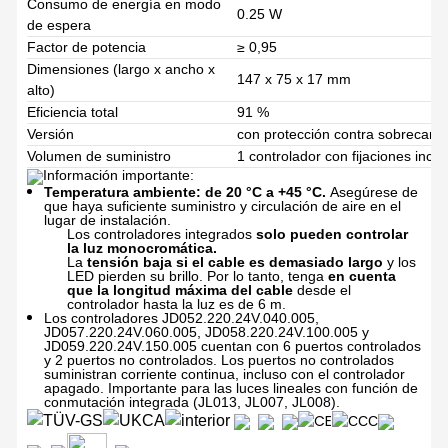
Consumo de energía en modo
0.25 W
de espera
Factor de potencia
≥ 0,95
Dimensiones (largo x ancho x
147 x 75 x 17 mm
alto)
Eficiencia total
91 %
Versión
con protección contra sobreca
Volumen de suministro
1 controlador con fijaciones inclu
Información importante:
Temperatura ambiente: de 20 °C a +45 °C.
Asegúrese de
que haya suficiente suministro y circulación de aire
en el
lugar de instalación.
Los controladores integrados
solo pueden controlar
la luz monocromática.
La
tensión baja si el cable
es demasiado largo
y los
LED pierden su
brillo. Por lo tanto, tenga
en cuenta
que la
longitud máxima del cable
desde el
controlador hasta la luz es de 6 m.
Los controladores JD052.220.24V.040.005,
JD057.220.24V.060.005, JD058.220.24V.100.005 y
JD059.220.24V.150.005 cuentan con 6 puertos controlados
y 2 puertos no controlados. Los puertos no controlados
suministran corriente continua, incluso con el controlador
apagado. Importante para las luces lineales con función de
conmutación integrada (JL013, JL007, JL008).