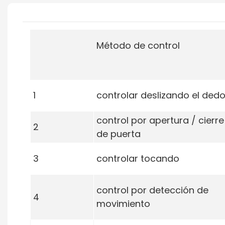
Método de control
1
controlar deslizando el ded
control por apertura / cierre
2
de puerta
3
controlar tocando
control por detección de
4
movimiento