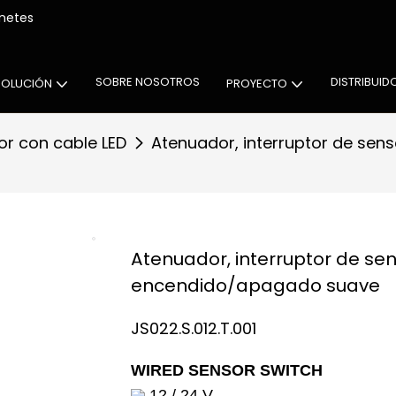
nes de iluminación para gabinetes
SOBRE NOSOTROS
DISTRIBUID
SOLUCIÓN
PROYECTO
tor con cable LED
Atenuador, interruptor de sen
Atenuador, interruptor de sens
encendido/apagado suave
JS022.S.012.T.001
WIRED SENSOR SWITCH
12 / 24 V