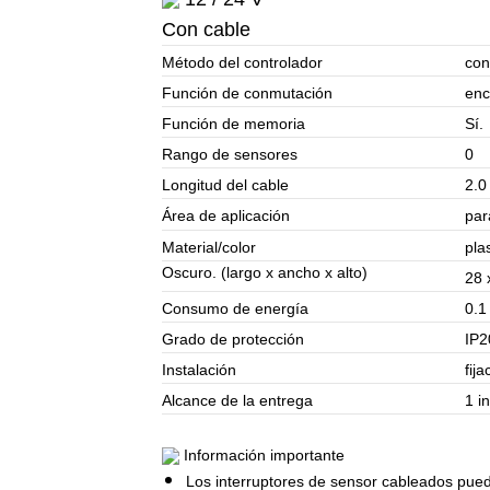
Con cable
Método del controlador
con
Función de conmutación
enc
Función de memoria
Sí.
Rango de sensores
0
Longitud del cable
2.0
Área de aplicación
par
Material/color
pla
Oscuro. (largo x ancho x alto)
28 
Consumo de energía
0.1
Grado de protección
IP2
Instalación
fij
Alcance de la entrega
1 i
Información importante
Los interruptores de sensor cableados pu