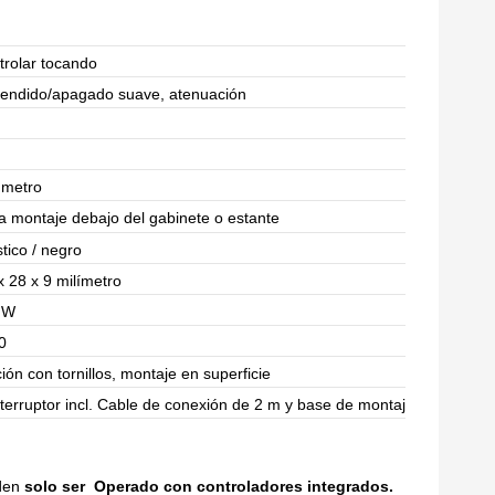
trolar tocando
endido/apagado suave, atenuación
 metro
a montaje debajo del gabinete o estante
stico / negro
x 28 x 9 milímetro
 W
0
ación con tornillos, montaje en superficie
nterruptor incl. Cable de conexión de 2 m y base de montaje.
eden
solo ser
Operado con controladores integrados.