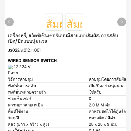
เครื่องหรี่, สวิตช์เซ็นเซอร์แบบมีสายแบบสัมผัส, การสลับ
เปิด/ปิดแบบนุ่มนวล
JS022.S.012.T.001
WIRED SENSOR SWITCH
12 / 24 V
มีสาย
วิธีการควบคุม
ควบคุมโดยการสัมผัส
ฟังก์ชั่นการสลับ
เปิด/ปิดอย่างนุ่มนวล ล
ฟังก์ชั่นหน่วยความจำ
ใช่ครับ
ช่วงเซ็นเซอร์
0
ความยาวสายเคเบิล
2.0 M M ค่ะ
พื้นที่ใช้งาน
สำหรับติดไว้ใต้ตู้หรือช
วัสดุ/สี
พลาสติก / สีดำ
สลัว (ยาว x กว้าง x สูง)
28 x 28 x 9 มม.
การใช้พลังงาน
0.1 W