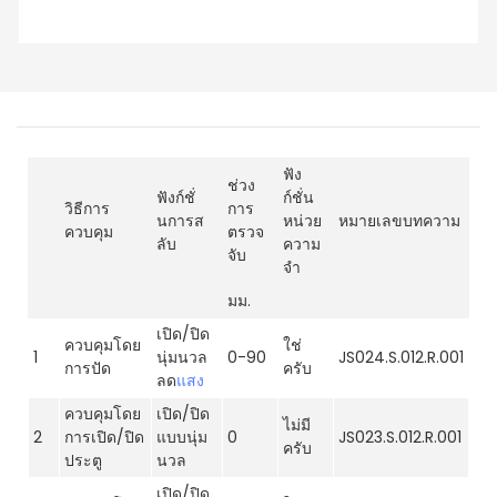
ฟัง
ช่วง
ฟังก์ชั่
ก์ชั่น
วิธีการ
การ
นการส
หน่วย
หมายเลขบทความ
ควบคุม
ตรวจ
ลับ
ความ
จับ
จำ
มม.
เปิด/ปิด
ควบคุมโดย
ใช่
1
นุ่มนวล
0-90
JS024.S.012.R.001
การปัด
ครับ
ลด
แสง
ควบคุมโดย
เปิด/ปิด
ไม่มี
2
การเปิด/ปิด
แบบนุ่ม
0
JS023.S.012.R.001
ครับ
ประตู
นวล
เปิด/ปิด