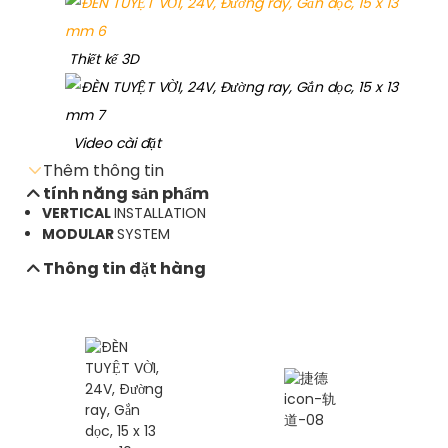
Thiết kế 3D
Video cài đặt
Thêm thông tin
tính năng sản phẩm
VERTICAL
INSTALLATION
MODULAR
SYSTEM
Gửi email yêu cầu
Thông tin đặt hàng
Tải xuống bảng dữ liệu