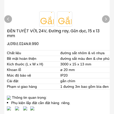
ĐÈN TUYỆT VỜI, 24V, Đường ray, Gắn dọc, 15 x 13
mm
JL019.E.024N.R.990
Chất liệu
đường sắt nhôm & vỏ nhựa
Bề mặt hoàn thiện
đường sắt màu đen & che phủ
Kích thước (L x W x H)
3000 x 15 x 13 mm
Khoan lỗ
ø 20 mm
Mức độ bảo vệ
IP20
Cài đặt
gắn chìm
Phạm vi giao hàng
1 đường 3m
bao gồm bìa đen
Thông tin quan trọng:
Phụ kiện lắp đặt cần đặt hàng
riêng.