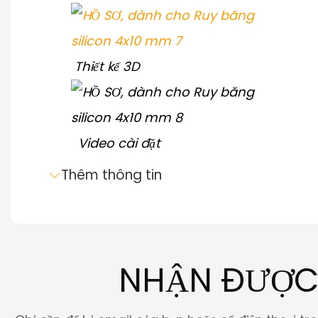
Thiết kế 3D
Video cài đặt
Thêm thông tin
Gửi email yêu cầu
NHẬN ĐƯỢC 
Tải xuống bảng dữ liệu