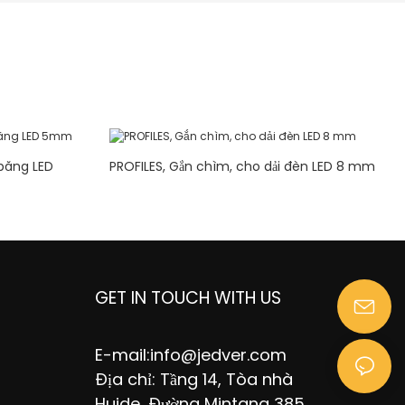
 băng LED
PROFILES, Gắn chìm, cho dải đèn LED 8 mm
GET IN TOUCH WITH US
E-mail:
info@jedver.com
Địa chỉ: Tầng 14, Tòa nhà
Huide, Đường Mintang 385,