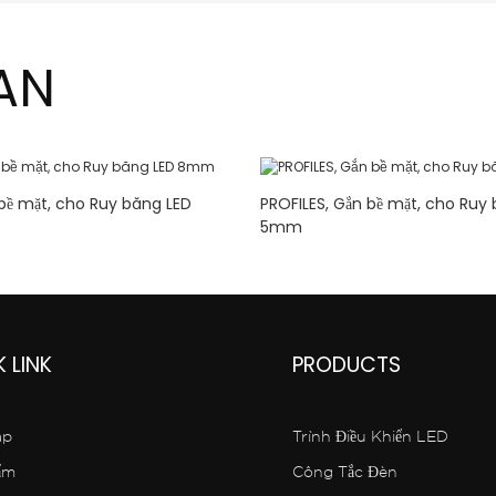
AN
 bề mặt, cho Ruy băng LED
PROFILES, Gắn bề mặt, cho Ruy
5mm
 LINK
PRODUCTS
áp
Trình Điều Khiển LED
ẩm
Công Tắc Đèn