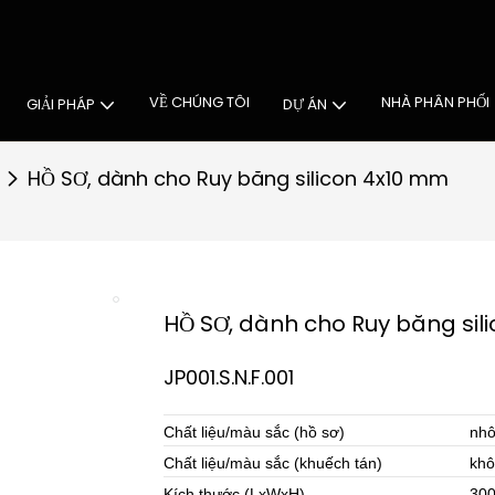
Giải pháp chiếu sáng tủ
VỀ CHÚNG TÔI
NHÀ PHÂN PHỐI
GIẢI PHÁP
DỰ ÁN
HỒ SƠ, dành cho Ruy băng silicon 4x10 mm
HỒ SƠ, dành cho Ruy băng sil
JP001.S.N.F.001
Chất liệu/màu sắc (hồ sơ)
nhô
Chất liệu/màu sắc (khuếch tán)
khô
Kích thước (LxWxH)
300