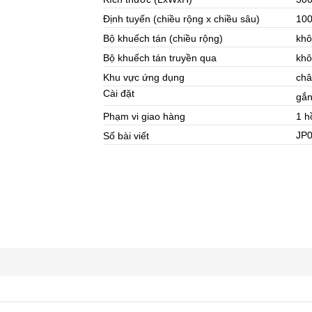
Định tuyến (chiều rộng x chiều sâu)
10
Bộ khuếch tán (chiều rộng)
khô
Bộ khuếch tán truyền qua
khô
Khu vực ứng dụng
ch
Cài đặt
gắn
Phạm vi giao hàng
1 h
JP0
Số bài viết