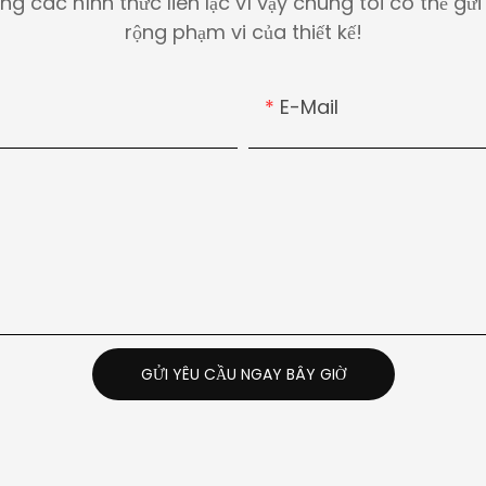
rong các hình thức liên lạc vì vậy chúng tôi có thể 
rộng phạm vi của thiết kế!
E-Mail
GỬI YÊU CẦU NGAY BÂY GIỜ