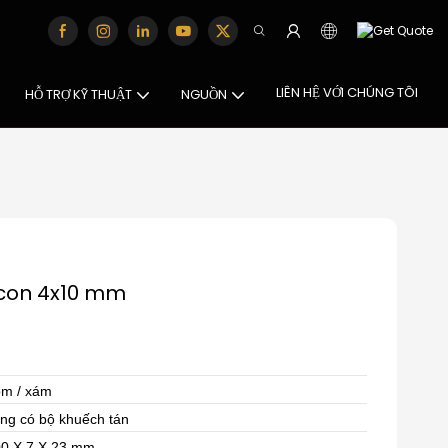
LIÊN HỆ VỚI CHÚNG TÔI
HỖ TRỢ KỸ THUẬT
NGUỒN
icon 4x10 mm
m / xám
ng có bộ khuếch tán
0 X 7 X 23 mm