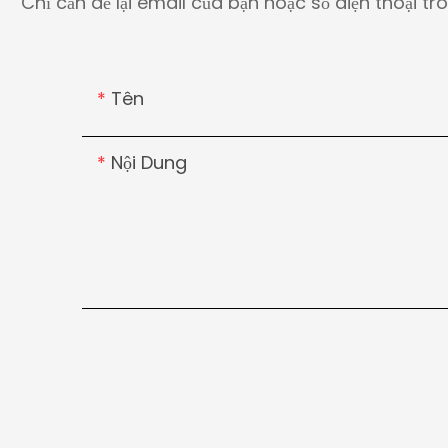
Chỉ cần để lại email của bạn hoặc số điện thoại t
Tên
Nội Dung