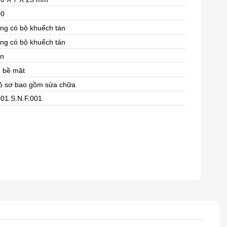
00
ng có bộ khuếch tán
ng có bộ khuếch tán
ân
 bề mặt
ồ sơ bao gồm sửa chữa
01.S.N.F.001