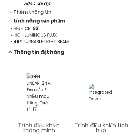
Video cài đặt
Thêm thông tin
tính năng sản phẩm
▪ HIGH CRI
93
▪ HIGH LUMINOUS FLUX
Gửi email yêu cầu
▪
45°
TURNABLE LIGHT BEAM
Thông tin đặt hàng
Tải xuống bảng dữ liệu
Trình điều khiển
Trình điều khiển tích
thông minh
hợp