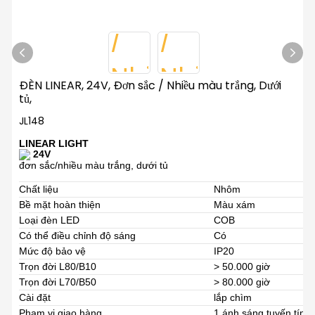
ĐÈN LINEAR, 24V, Đơn sắc / Nhiều màu trắng, Dưới
tủ,
JL148
LINEAR LIGHT
24V
đơn sắc/nhiều màu trắng, dưới tủ
Chất liệu
Nhôm
Bề mặt hoàn thiện
Màu xám
Loại đèn LED
COB
Có thể điều chỉnh độ sáng
Có
Mức độ bảo vệ
IP20
Trọn đời L80/B10
> 50.000 giờ
Trọn đời L70/B50
> 80.000 giờ
Cài đặt
lắp chìm
Phạm vi giao hàng
1 ánh sáng tuyến tính