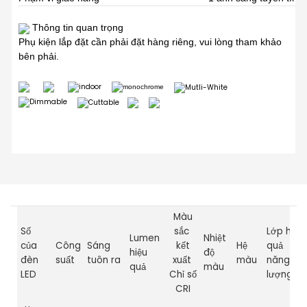
Thông tin quan trọng
Phụ kiện lắp đặt cần phải đặt hàng riêng, vui lòng tham khảo
bên phải.
Màu
Số
sắc
Lớp hiệu
Lumen
Nhiệt
của
Công
Sáng
kết
Hệ
quả
hiệu
độ
đèn
suất
tuôn ra
xuất
màu
năng
quả
màu
LED
Chỉ số
lượng
CRI