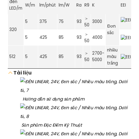
đèn
W/m
lm/phút
lm/W
Ra
R9
K
EEI
LED/m
＞
5
375
75
93
3000
50
Đơn
320
sắc
＞
5
425
85
93
4000
50
nhiều
＞
2700-
512
5
425
85
93
màu
50
5000
trắng
Tài liệu
Hướng dẫn sử dụng sản phẩm
Sản phẩm Đặc Điểm Kỹ Thuật