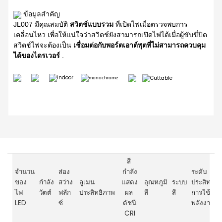
ข้อมูลสำคัญ
JL007 มีคุณสมบัติ
สวิตช์แบบรวม
ที่เปิดไฟเมื่อตรวจพบการ
เคลื่อนไหว เพื่อให้แน่ใจว่าสวิตช์ยังสามารถเปิดไฟได้เมื่อผู้ขับขี่ปิด
สวิตช์ไฟจะต้องเป็น
เชื่อมต่อกับพอร์ตเอาต์พุตที่ไม่สามารถควบคุม
ได้ของไดรเวอร์
.
สี
จำนวน
ส่อง
กำลัง
ระดับ
ของ
กำลัง
สว่าง
ลูเมน
แสดง
อุณหภูมิ
ระบบ
ประสิทธิภ
ไฟ
วัตต์
ฟลัก
ประสิทธิภาพ
ผล
สี
สี
การใช้
LED
ซ์
ดัชนี
พลังงาน
CRI