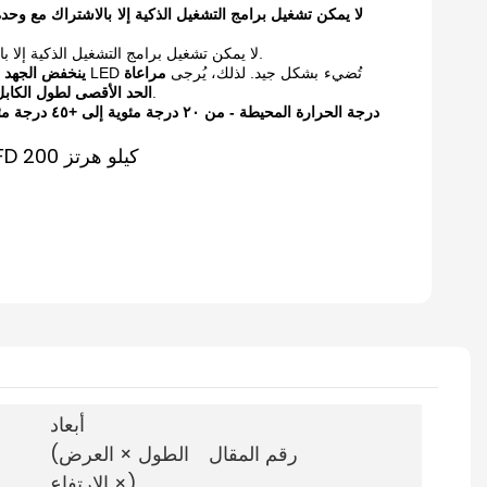
لا يمكن تشغيل برامج التشغيل الذكية إلا
بالاشتراك مع وحدة
جهاز تحكم عن بعد.
لا يمكن تشغيل برامج التشغيل الذكية إلا ب
ولم تعد مصابيح LED تُضيء
بشكل جيد. لذلك، يُرجى
مراعاة
ينخفض ​​الجهد إ
المصباح، وهو 6 أمتار.
الحد الأقصى لطول الكابل
درجة الحرارة المحيطة - من ٢٠ درجة مئوية إلى +٤٥ درجة مئوية.
أبعاد
رقم المقال
(الطول × العرض
× الارتفاع)