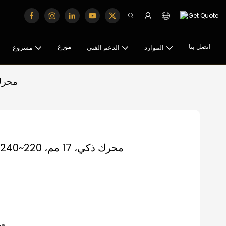
اتصل بنا
موزع
الموارد
الدعم الفني
مشروع
محرك ذكي، 17 مم، 220~
محرك ذكي، 17 مم، 220~240 فولت، 100 واط، جهد ثابت 24 فولت
220 –