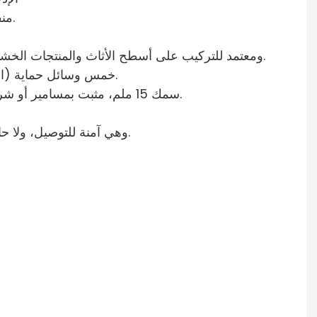
منفذ إخراج واحد يتحمل تيارًا ثقيلًا بحد أقصى 10 أمبير، وهو آمن للغاية.
مقاوم للحريق، حاصل على شهادة MM، ومعتمد للتركيب على أسطح الأثاث والمنتجات الخشبية الأخرى، وكذلك الأجهزة.
خمس وسائل حماية (الجهد المنخفض، ماس كهربائى، البرق، الحرارة الزائدة، التيار الزائد).
سمك 15 ملم، مثبت بمسامير أو شريط على الوجهين، سهل التركيب وسهل الإخفاء في الأماكن الضيقة.
يتم استيراد الكهرباء المدنية عبر محطة تكييف T5، وهي آمنة للتوصيل، ولا حاجة إلى كهربائي.