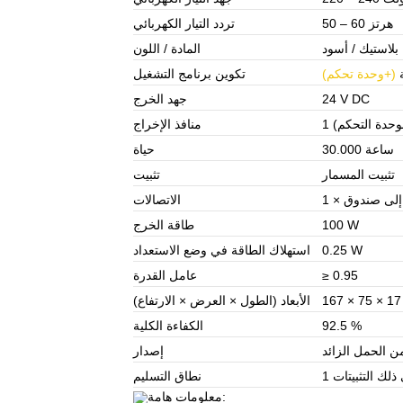
50 – 60 هرتز
تردد التيار الكهربائي
بلاستيك / أسود
المادة / اللون
ة
(+وحدة تحكم)
تكوين برنامج التشغيل
24 V DC
جهد الخرج
منافذ الإخراج
30.000 ساعة
حياة
تثبيت المسمار
تثبيت
الاتصالات
100 W
طاقة الخرج
0.25 W
استهلاك الطاقة في وضع الاستعداد
≥ 0.95
عامل القدرة
الأبعاد (الطول × العرض × الارتفاع)
92.5 %
الكفاءة الكلية
إصدار
ذلك التثبيتات
نطاق التسليم
معلومات هامة: