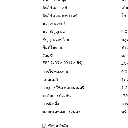
ฟังก์ชั่นการสลับ
เปิ
ฟังก์ชั่นหน่วยความจำ
ใช่
ช่วงเซ็นเซอร์
-
ช่วงสัญญาณ
6.0
สัญญาณเครือข่าย
บลู
พื้นที่ใช้งาน
สำห
วัสดุ/สี
พลา
สลัว (ยาว x กว้าง x สูง)
43 
การใช้พลังงาน
0.0
แบตเตอรี่
1x 
อายุการใช้งานแบตเตอรี่
1-2 
ระดับการป้องกัน
IP2
การติดตั้ง
การ
ขอบเขตของการจัดส่ง
พร้
ข้อมูลสำคัญ