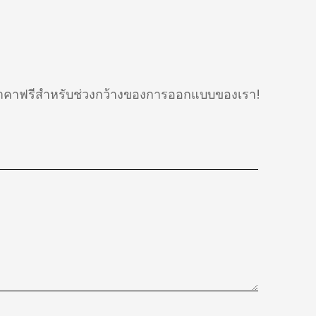
อราคาฟรีสำหรับช่วงกว้างของการออกแบบของเรา!