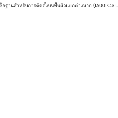
่งซื้อฐานสำหรับการติดตั้งบนพื้นผิวแยกต่างหาก (IA001.C.S.L