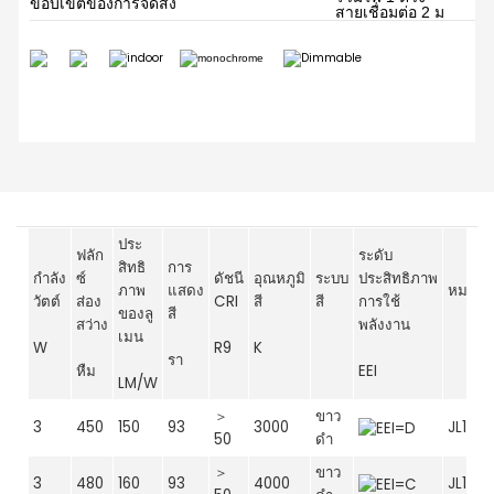
ขอบเขตของการจัดส่ง
สายเชื่อมต่อ 2 ม
ประ
ฟลัก
ระดับ
สิทธิ
การ
กำลัง
ซ์
ดัชนี
อุณหภูมิ
ระบบ
ประสิทธิภาพ
ภาพ
แสดง
หมายเ
วัตต์
ส่อง
CRI
สี
สี
การใช้
ของลู
สี
สว่าง
พลังงาน
เมน
W
R9
K
รา
หืม
EEI
LM/W
＞
ขาว
3
450
150
93
3000
JL162.
50
ดำ
＞
ขาว
3
480
160
93
4000
JL162.