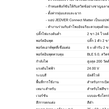
- กำหนดฟังก์ชันให้กับสวิตช์อย่างชาญฉลา
- ตั้งค่ากลุ่มแสงและฉาก
- แอป JEDVER Connect Matter เป็นแอปฟ
- ทำงานร่วมกับลำโพงอัจฉริยะควบคุมด้วยเ
ปลั๊กไฟแรงดันต่ำ
2 ขา 24 โวลต์
พอร์ตอินพุต
ปลั๊ก 1 ตัว 2 ข
พอร์ตเอาท์พุตที่เชื่อมต่อ
6 x เต้ารับ 2 
พอร์ตอินพุตควบคุม
BLE 5.0, สวิตช
กำลังไฟ
สูงสุด 200 วัตต
แรงดันไฟฟ้า
24.00 V
ระบบสี
มัลติไวท์
พื้นที่การใช้งาน
สำหรับการเปิ
เหมาะสำหรับ
สำหรับไฟสีข
เวอร์ชัน
แบบอะซิงโครน
สี/การตกแต่ง
สีดำ