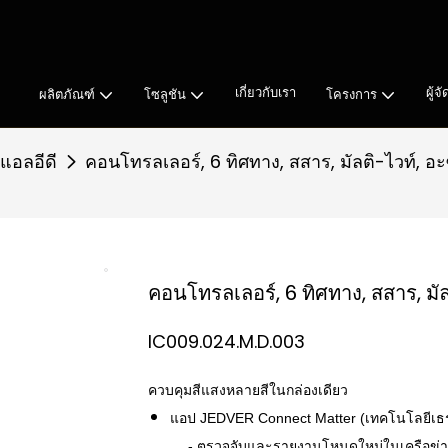
ชั่นระบบแสงสว่างสำหรับตู้
เกี่ยวกับเรา
ผู้
ผลิตภัณฑ์
โซลูชัน
โครงการ
แอลอีดี
คอนโทรลเลอร์, 6 ทิศทาง, สสาร, มัลติ-ไวท์, อะ
คอนโทรลเลอร์, 6 ทิศทาง, สสาร, มัล
IC009.024.M.D.003
ควบคุมสีแสงหลายสีในกล่องเดียว
แอป JEDVER Connect Matter (เทคโนโลยีเธ
- ตรวจจับและรายงานโหนดใหม่ในเครือข่า