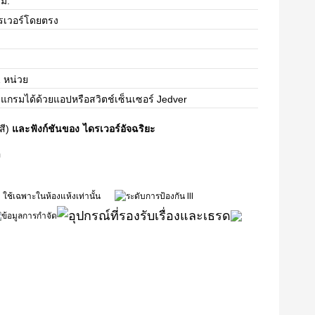
มม.
ดรเวอร์โดยตรง
 หน่วย
แกรมได้ด้วยแอปหรือสวิตช์เซ็นเซอร์ Jedver
สี)
และฟังก์ชันของ
ไดรเวอร์อัจฉริยะ
อ