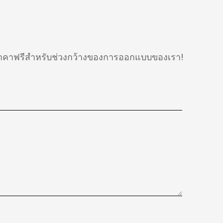
อราคาฟรีสำหรับช่วงกว้างของการออกแบบของเรา!