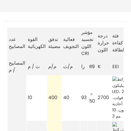
مؤشر
فئة
درجة
تجسيد
فعالية
تدفق
القوة
عدد
كفاءة
حرارة
اللون
التجويف
مضيئة
الكهربائية
المصابيح
الطاقة
اللون
CRI
المصابيح
EEI
K
R9
را
م/ث
م/م
ث / م
/ م
＞
10
400
40
93
2700
50