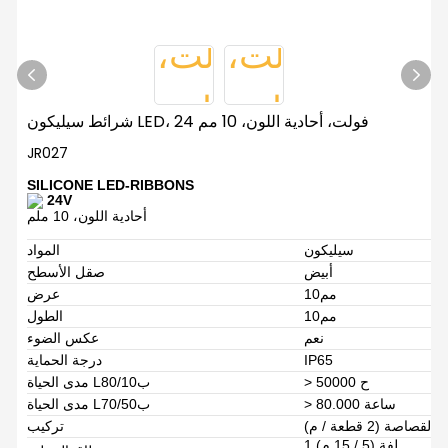
شرائط سيليكون LED، 24 فولت، أحادية اللون، 10 مم
JR027
SILICONE LED-RIBBONS
24V
أحادية اللون، 10 ملم
سيليكون
المواد
أبيض
صقل الأسطح
مم10
عرض
مم10
الطول
نعم
عكس الضوء
IP65
درجة الحماية
> 50000 ح
مدى الحياة L80/ب10
> 80.000 ساعة
مدى الحياة L70/ب50
القصاصة (2 قطعة / م)
تركيب
1 لفة (5 / 15 م)