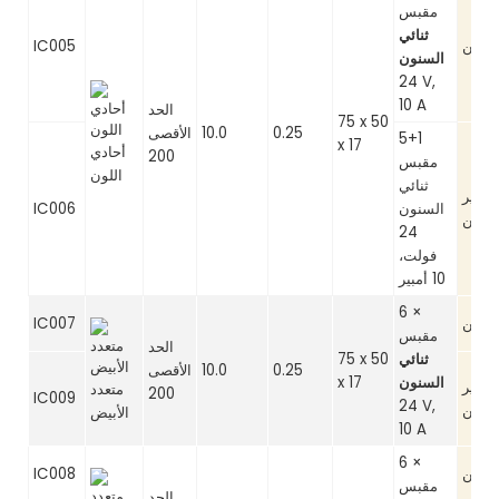
مقبس
ثنائي
تزامن
IC005
السنون
24 V,
10 A
الحد
75 x 50
0.25
10.0
الأقصى
5+1
x 17
أحادي
200
مقبس
اللون
ثنائي
غير
السنون
IC006
تزامن
24
فولت،
10 أمبير
6 ×
تزامن
IC007
مقبس
الحد
ثنائي
75 x 50
0.25
10.0
الأقصى
السنون
x 17
غير
متعدد
200
IC009
24 V,
تزامن
الأبيض
10 A
6 ×
تزامن
IC008
مقبس
الحد