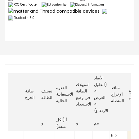
الأبعاد
(الطول
استهلاك
منافذ
القدرة
نوع
×
الطاقة
تصنيف
طاقة
الإخراج
الاستيعابية
لتحكم
العرض
في وضع
الطاقة
الخرج
المتصلة
الحالية
×
الاستعداد
الارتفاع)
أ (لكل
مم
و
و
منفذ)
6 ×