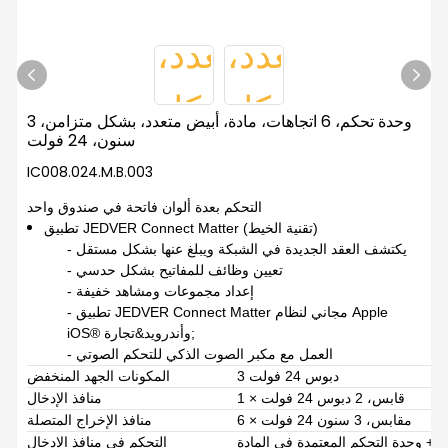
وحدة تحكم، 6 اتجاهات، مادة، أبيض متعدد، بشكل متزامن، 3
سنون، 24 فولت
IC008.024.M.B.003
التحكم بعدة ألوان فاتحة في صندوق واحد
تطبيق JEDVER Connect Matter (تقنية الخيط)
- يكتشف العقد الجديدة في الشبكة ويبلغ عنها بشكل مستقل
- تعيين وظائف للمفاتيح بشكل حدسي
- إعداد مجموعات ومشاهد خفيفة
- تطبيق JEDVER Connect Matter مجاني لنظام Apple
iOS® وأندرويد&تجارة;
- العمل مع مكبر الصوت الذكي للتحكم الصوتي
3 دبوس 24 فولت
المكونات الجهد المنخفض
1 × قابس، 2 دبوس 24 فولت
منافذ الإدخال
6 × مقابس، 3 سنون 24 فولت
منافذ الإخراج المتصلة
التحكم في منافذ الإدخال