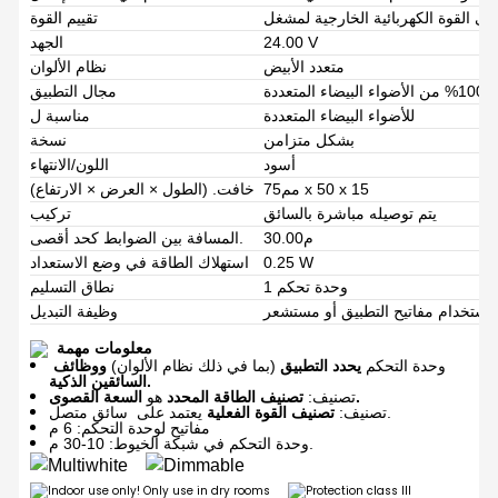
تقييم القوة
24.00 V
الجهد
متعدد الأبيض
نظام الألوان
مجال التطبيق
للأضواء البيضاء المتعددة
مناسبة ل
بشكل متزامن
نسخة
أسود
اللون/الانتهاء
مم75 x 50 x 15
خافت. (الطول × العرض × الارتفاع)
يتم توصيله مباشرة بالسائق
تركيب
م30.00
المسافة بين الضوابط كحد أقصى.
0.25 W
استهلاك الطاقة في وضع الاستعداد
1 وحدة تحكم
نطاق التسليم
وظيفة التبديل
معلومات مهمة
وحدة التحكم
يحدد التطبيق
(بما في ذلك نظام الألوان)
ووظائف
السائقين الذكية.
السعة القصوى.
تصنيف:
تصنيف الطاقة المحدد
هو
سائق متصل.
تصنيف:
تصنيف القوة الفعلية
يعتمد على
مفاتيح لوحدة التحكم: 6 م
وحدة التحكم في شبكة الخيوط: 10-30 م.